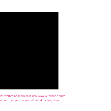
 les synthés brumeux de la new wave à l’énergie brute
ne des paysages sonores intimes et hantés, où se