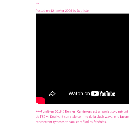
→
Posted on
12 janvier 2026
by
Baptiste
+++Fondé en 2019 à Rennes,
Carriegoss
est un projet solo mêlant
de l’EBM. Décrivant son style comme de la clash wave, elle façon
rencontrent rythmes tribaux et mélodies éthérées.