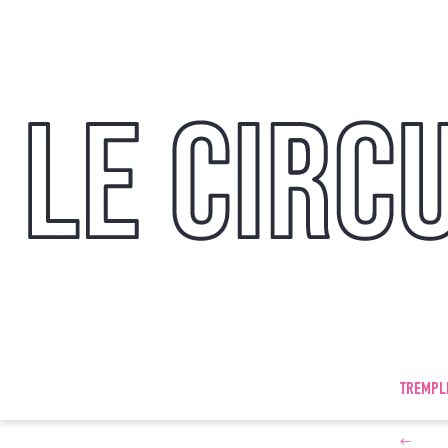
TREMPL
←