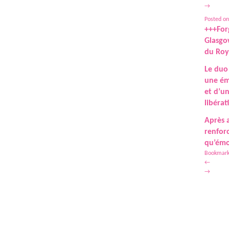
→
Posted on
+++For
Glasgow
du Roy
Le duo 
une émo
et d’u
libéra
Après 
renfor
qu’émo
Bookmark
←
→