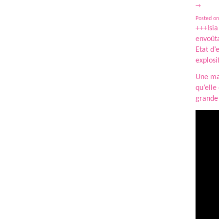
→
Posted on
+++Isia
envoûta
Etat d’
explosi
Une man
qu’elle
grande 