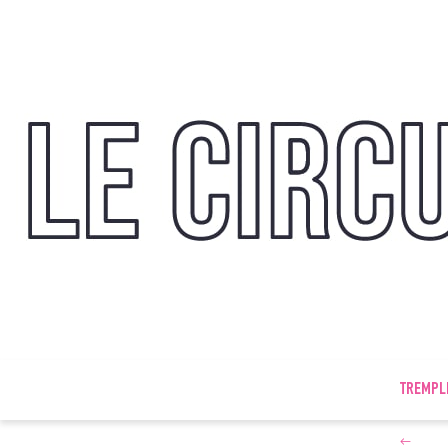
TREMPL
←