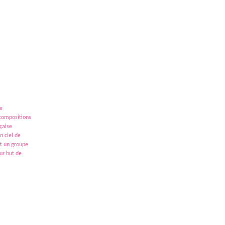
ne
 compositions
çaise
n ciel de
st un groupe
our but de
actuelles trouvent une place dans cette programmation riche et
cuit propose également un véritable accompagnement des groupes