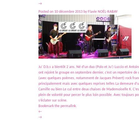
→
Posted on
10 décembre 2013
by
Flavie NOËL-RABAY
Ju’ D.b.s a bientôt 2 ans. Né d’un duo (Polo et Ju’) Luccio et Antoi
ont rejoint le groupe en septembre dernier, c’est un repertoire de
(avec quelques poèmes, notamment de Jacques Prévert) rock fran
principalement mais avec quelques reprises telles La demeure d’u
Camille ou bien Le cul entre deux chaises de Mademoiselle K. C’e
plein de volonté pour percer le plus loin possible. Avec toujours p
s’éclater sur scène.
Bookmark the
permalink
.
←
→
Le Circuit propose une vingtaine de concerts par an. Rock, pop, reggae, rap… toutes les musiques 
écléctique. Les concerts sont organisés dans les salles du Cotentin. Au-delà des concerts, Le Cir