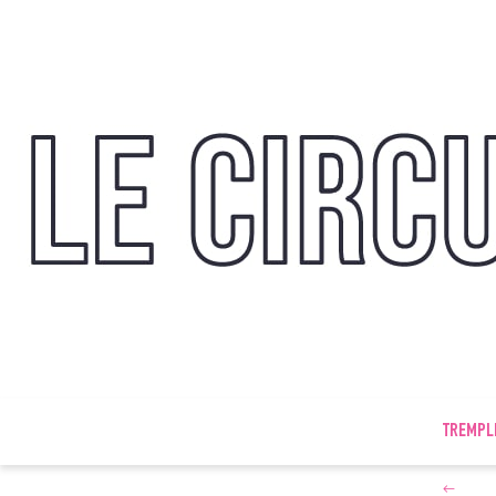
TREMPL
←