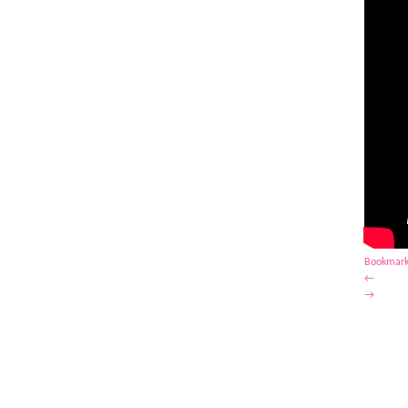
Bookmark
←
→