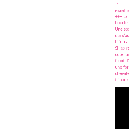
→
Posted on
+++ La 
boucle 
Une spo
qui s’o
bifurca
Si les 
côté, u
front. 
une for
chevale
tribaux