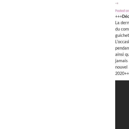
→
Posted on
+++
Déc
La dern
du comm
guichet
L’occas
pendant
ainsi q
jamais 
nouvel 
2020++