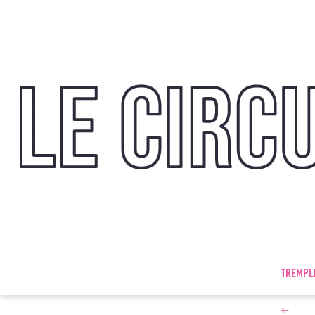
TREMPL
←