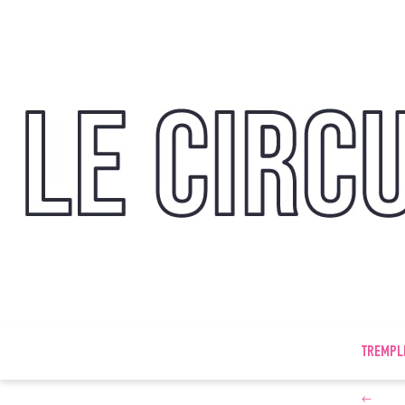
TREMPL
←