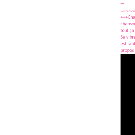
→
Posted on
+++Chan
chanson
tout ça 
Sa vibr
est tan
propos