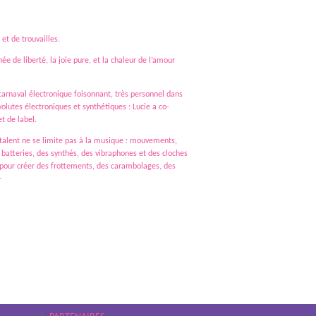
et de trouvailles.
ée de liberté, la joie pure, et la chaleur de l’amour
carnaval électronique foisonnant, très personnel dans
olutes électroniques et synthétiques : Lucie a co-
t de label.
 talent ne se limite pas à la musique : mouvements,
 batteries, des synthés, des vibraphones et des cloches
les pour créer des frottements, des carambolages, des
+
actuelles trouvent une place dans cette programmation riche et
cuit propose également un véritable accompagnement des groupes