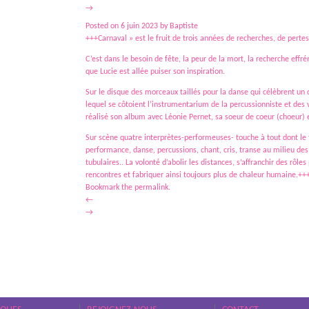
→
Posted on
6 juin 2023
by
Baptiste
+++Carnaval » est le fruit de trois années de recherches, de pertes 
C’est dans le besoin de fête, la peur de la mort, la recherche effrén
que Lucie est allée puiser son inspiration.
Sur le disque des morceaux taillés pour la danse qui célèbrent un 
lequel se côtoient l’instrumentarium de la percussionniste et des v
réalisé son album avec Léonie Pernet, sa soeur de coeur (choeur) e
Sur scène quatre interprètes-performeuses- touche à tout dont le
performance, danse, percussions, chant, cris, transe au milieu des
tubulaires.. La volonté d’abolir les distances, s’affranchir des rô
rencontres et fabriquer ainsi toujours plus de chaleur humaine.++
Bookmark the
permalink
.
←
→
Le Circuit propose une vingtaine de concerts par an. Rock, pop, reggae, rap… toutes les musiques 
écléctique. Les concerts sont organisés dans les salles du Cotentin. Au-delà des concerts, Le Cir
amateurs locaux.