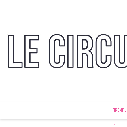
TREMPL
←