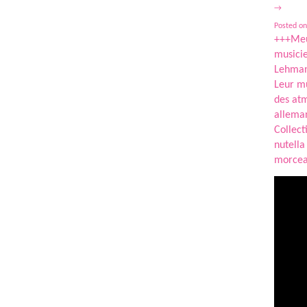
→
Posted on
+++Meul
musicie
Lehman
Leur mu
des atm
alleman
Collect
nutella
morcea