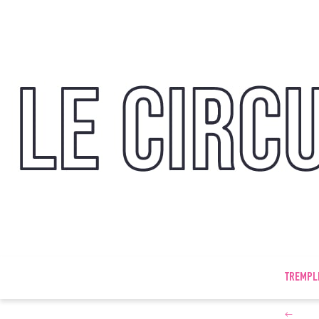
TREMPL
←