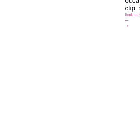
occa
clip 
Bookmark
←
→