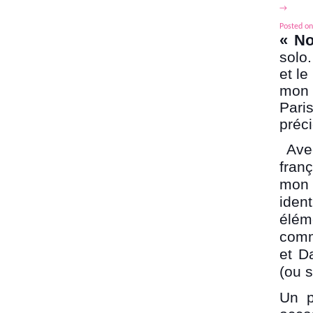
→
Posted on
« No
solo
et le
mon 
Pari
préci
Ave
franç
mon 
iden
élém
comm
et D
(ou s
Un p