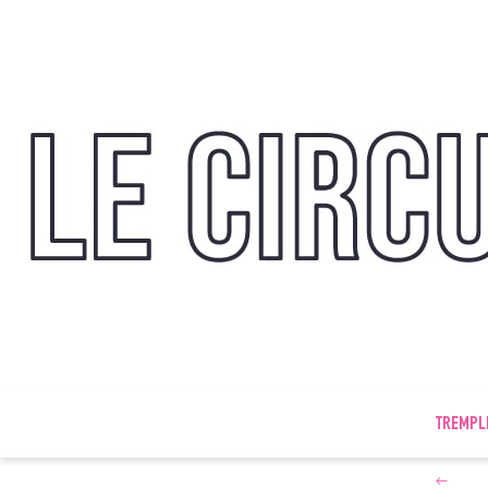
TREMPL
←