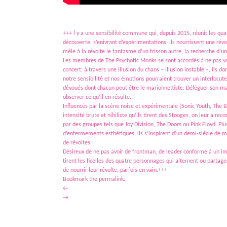
+++ l y a une sensibilité commune qui, depuis 2015, réunit les q
découverte, s’enivrant d’expérimentations, ils nourrissent une révo
mêle à la révolte le fantasme d’un frisson autre, la recherche d’un 
Les membres de The Psychotic Monks se sont accordés à ne pas vou
concert, à travers une illusion du chaos – illusion instable –, ils
notre sensibilité et nos émotions pourraient trouver un interlocuteu
dévoués dont chacun peut être le marionnettiste. Déléguer son m
observer ce qu’il en résulte.
Influencés par la scène noise et expérimentale (Sonic Youth, The Bi
intensité brute et nihiliste qu’ils tirent des Stooges, on leur a
par des groupes tels que Joy Division, The Doors ou Pink Floyd. Plu
d’enfermements esthétiques, ils s’inspirent d’un demi-siècle de m
de révoltes.
Désireux de ne pas avoir de frontman, de leader conforme à un ima
tirent les ficelles des quatre personnages qui alternent ou partagen
de nourrir leur révolte, parfois en vain.+++
Bookmark the
permalink
.
←
→
Le Circuit propose une vingtaine de concerts par an. Rock, pop, reggae, rap… toutes les musiques 