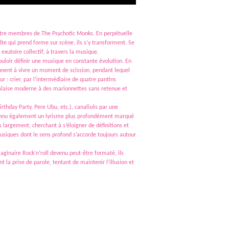
uatre membres de The Psychotic Monks. En perpétuelle
lte qui prend forme sur scène, ils s’y transforment. Se
exutoire collectif, à travers la musique.
loir définir une musique en constante évolution. En
 donnent à vivre un moment de scission, pendant lequel
r : crier, par l’intermédiaire de quatre pantins
alaise moderne à des marionnettes sans retenue et
rthday Party, Pere Ubu, etc.), canalisés par une
 reconnu également un lyrisme plus profondément marqué
s largement, cherchant à s’éloigner de définitions et
usiques dont le sens profond s’accorde toujours autour
ginaire Rock’n’roll devenu peut-être formaté, ils
t la prise de parole, tentant de maintenir l’illusion et
actuelles trouvent une place dans cette programmation riche et