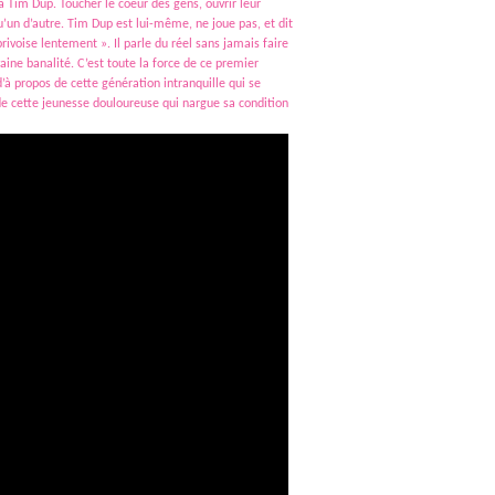
 Tim Dup. Toucher le coeur des gens, ouvrir leur
u’un d’autre. Tim Dup est lui-même, ne joue pas, et dit
ivoise lentement ». Il parle du réel sans jamais faire
aine banalité. C’est toute la force de ce premier
’à propos de cette génération intranquille qui se
de cette jeunesse douloureuse qui nargue sa condition