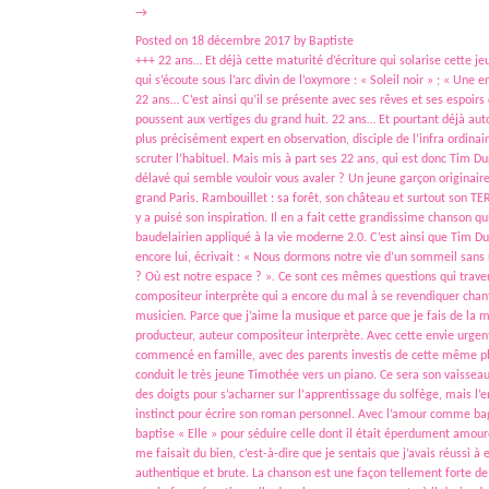
→
Posted on
18 décembre 2017
by
Baptiste
+++ 22 ans… Et déjà cette maturité d’écriture qui solarise cette j
qui s’écoute sous l’arc divin de l’oxymore : « Soleil noir » ; « Un
22 ans… C’est ainsi qu’il se présente avec ses rêves et ses espoirs
poussent aux vertiges du grand huit. 22 ans… Et pourtant déjà aut
plus précisément expert en observation, disciple de l’infra ordinai
scruter l’habituel. Mais mis à part ses 22 ans, qui est donc Tim D
délavé qui semble vouloir vous avaler ? Un jeune garçon originaire 
grand Paris. Rambouillet : sa forêt, son château et surtout son TE
y a puisé son inspiration. Il en a fait cette grandissime chanson qu
baudelairien appliqué à la vie moderne 2.0. C’est ainsi que Tim Du
encore lui, écrivait : « Nous dormons notre vie d’un sommeil sans r
? Où est notre espace ? ». Ce sont ces mêmes questions qui travers
compositeur interprète qui a encore du mal à se revendiquer chante
musicien. Parce que j’aime la musique et parce que je fais de la mu
producteur, auteur compositeur interprète. Avec cette envie urgen
commencé en famille, avec des parents investis de cette même p
conduit le très jeune Timothée vers un piano. Ce sera son vaisseau
des doigts pour s’acharner sur l‘apprentissage du solfège, mais l’e
instinct pour écrire son roman personnel. Avec l’amour comme baga
baptise « Elle » pour séduire celle dont il était éperdument amoure
me faisait du bien, c’est-à-dire que je sentais que j’avais réussi 
authentique et brute. La chanson est une façon tellement forte d