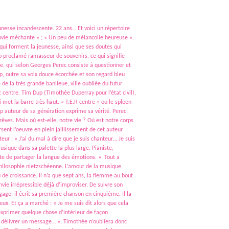
eunesse incandescente. 22 ans… Et voici un répertoire
e envie méchante » ; « Un peu de mélancolie heureuse ».
 qui forment la jeunesse, ainsi que ses doutes qui
o proclamé ramasseur de souvenirs, ce qui signifie
re, qui selon Georges Perec consiste à questionner et
up, outre sa voix douce écorchée et son regard bleu
de la très grande banlieue, ville oubliée du futur
R centre. Tim Dup (Timothée Duperray pour l’état civil),
i met la barre très haut. « T.E.R centre » ou le spleen
p auteur de sa génération exprime sa vérité. Perec,
êves. Mais où est-elle, notre vie ? Où est notre corps
ent l’oeuvre en plein jaillissement de cet auteur
ur : « J’ai du mal à dire que je suis chanteur… Je suis
sique dans sa palette la plus large. Pianiste,
te de partager la langue des émotions. ». Tout a
hilosophie nietzschéenne. L’amour de la musique
 de croissance. Il n’a que sept ans, la flemme au bout
nvie irrépressible déjà d’improviser. De suivre son
ge, il écrit sa première chanson en cinquième. Il la
ux. Et ça a marché : « Je me suis dit alors que cela
à exprimer quelque chose d’intérieur de façon
e délivrer un message… ». Timothée n’oubliera donc