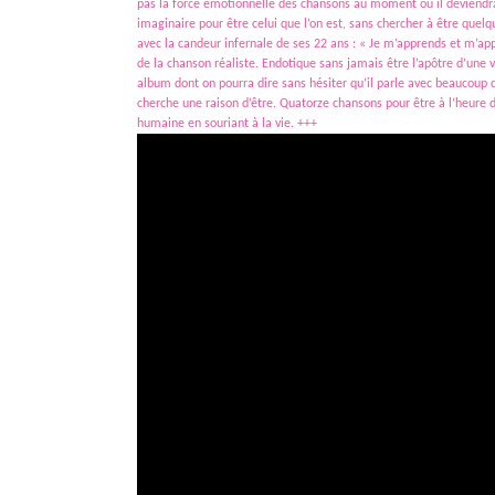
pas la force émotionnelle des chansons au moment où il deviendra
imaginaire pour être celui que l’on est, sans chercher à être quelq
avec la candeur infernale de ses 22 ans : « Je m’apprends et m’appr
de la chanson réaliste. Endotique sans jamais être l’apôtre d’une v
album dont on pourra dire sans hésiter qu’il parle avec beaucoup d
cherche une raison d’être. Quatorze chansons pour être à l’heure 
humaine en souriant à la vie. +++