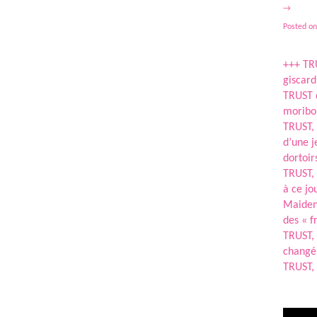
→
Posted on
+++ TRU
giscard
TRUST q
moribon
TRUST, 
d’une j
dortoir
TRUST, 
à ce jo
Maiden 
des « f
TRUST, 
changé
TRUST, 