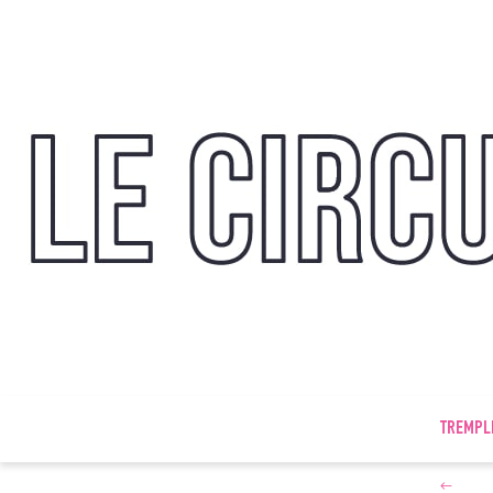
TREMPL
←