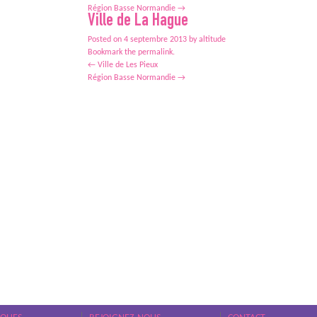
Région Basse Normandie
→
Ville de La Hague
Posted on
4 septembre 2013
by
altitude
Bookmark the
permalink
.
←
Ville de Les Pieux
Région Basse Normandie
→
Le Circuit propose une vingtaine de concerts par an. Rock, pop, reggae, rap… toutes les musiques 
écléctique. Les concerts sont organisés dans les salles du Cotentin. Au-delà des concerts, Le Cir
amateurs locaux.