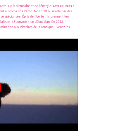
nte. De la virtuosité et de l’énergie.
Cats en Trees
a
ent au corps et à l’âme. Né en 2007, révélé par des
e spécialisée. Épris de liberté , ils prennent leur
t d’album « Eponyme » en début d’année 2013. Il
omination aux Victoires de la Musique ! Venez les