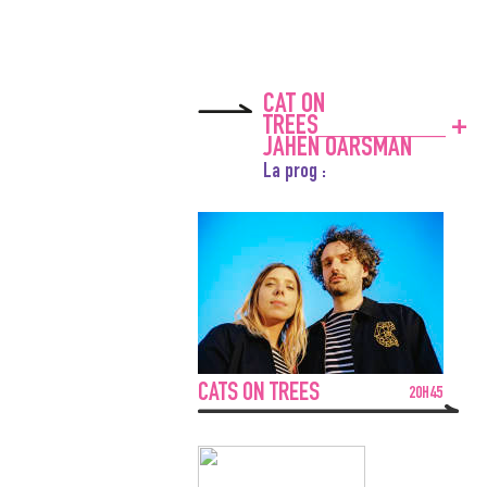
CAT ON
TREES_________ +
JAHEN OARSMAN
La prog :
CATS ON TREES
20H45