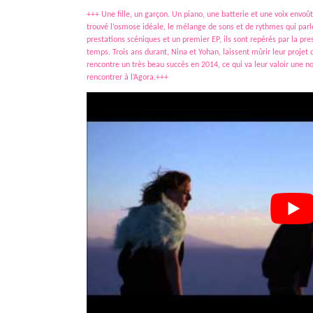
+++ Une fille, un garçon. Un piano, une batterie et une voix envoûta
trouvé l’osmose idéale, le mélange de sons et de rythmes qui parl
prestations scéniques et un premier EP, ils sont repérés par la press
temps. Trois ans durant, Nina et Yohan, laissent mûrir leur proje
rencontre un très beau succès en 2014, ce qui va leur valoir une n
rencontrer à l’Agora.+++