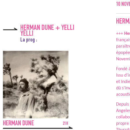
10
NOV
HERM
HERMAN DUNE + YELLI
YELLI
+++
He
La prog :
françai
paraîtr
épopée 
Novembr
Fondé à
Issu d’
et Indi
dû s’in
acousti
Depuis 
Angele
collabo
HERMAN DUNE
propre 
21H