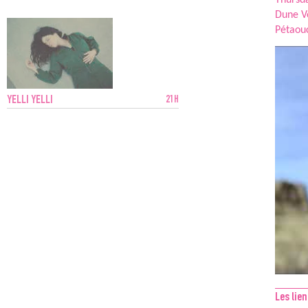
Thursda
Dune Vo
Pétaou
YELLI YELLI
21H
Les lien