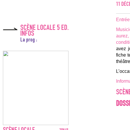
11
DÉC
Entrée
SCÈNE LOCALE 5 ED.
Musici
INFOS
aurez,
La prog :
condit
avez 
fiche 
théâtre
L’occa
Inform
SCÈN
DOSSI