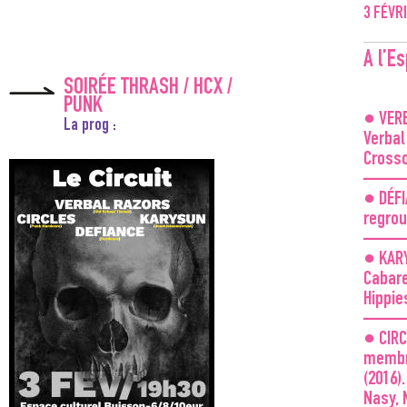
3
FÉVR
A l’Es
SOIRÉE THRASH / HCX /
PUNK
● VERB
La prog :
Verbal
Crosso
——
● DÉFI
regrou
——
● KARY
Cabare
Hippie
——
● CIRC
membre
(2016)
Nasy, 