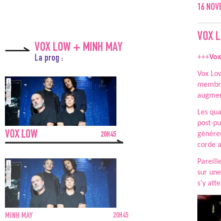
16
NOV
VOX 
VOX LOW + MINH MAY
+++
Vo
La prog :
Vox Low
membres
augmen
Les qua
post-pu
VOX LOW
généreu
20H45
corde a
Pareill
sur une
s’y att
MINH MAY
20H45