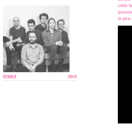
cette t
pressio
le pire
DENNER
20H45