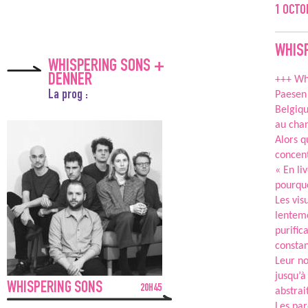
1
OCTO
WHIS
WHISPERING SONS +
DENNER
+++ Wh
La prog :
Paesen 
Belgiqu
au chan
Alors q
concent
« En li
pourquo
Les vis
lenteme
purific
constan
Leur no
jusqu’à
WHISPERING SONS
20H45
abstrait
Les par