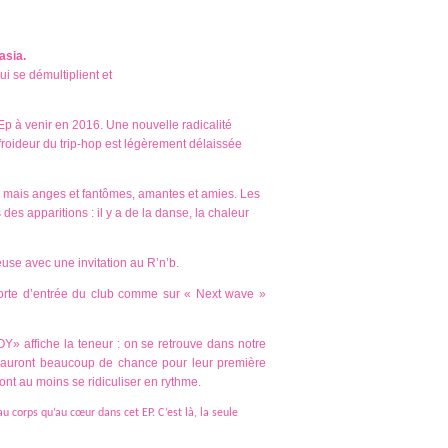
asia.
ui se démultiplient et
p à venir en 2016. Une nouvelle radicalité
 froideur du trip-hop est légèrement délaissée
es mais anges et fantômes, amantes et amies. Les
 des apparitions : il y a de la danse, la chaleur
use avec une invitation au R’n’b.
porte d’entrée du club comme sur « Next wave »
OY» affiche la teneur : on se retrouve dans notre
s auront beaucoup de chance pour leur première
rront au moins se ridiculiser en rythme.
au corps qu’au cœur dans cet EP. C’est là, la seule