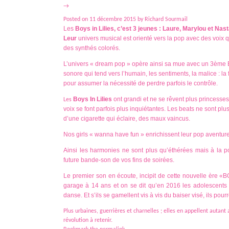
→
Posted on
11 décembre 2015
by
Richard Sourmail
Les
Boys in Lilies
, c’est 3 jeunes : Laure, Marylou et Nast
Leur
univers musical est orienté vers la pop avec des voix q
des synthés colorés.
L’univers « dream pop » opère ainsi sa mue avec un 3ème E
sonore qui tend vers l’humain, les sentiments, la malice : la
pour assumer la nécessité de perdre parfois le contrôle.
Boys In Lilies
ont grandi et ne se rêvent plus princess
Les
voix se font parfois plus inquiétantes. Les beats ne sont plus
d’une cigarette qui éclaire, des maux vaincus.
Nos girls « wanna have fun » enrichissent leur pop aventure
Ainsi les harmonies ne sont plus qu’éthérées mais à la 
future bande-son de vos fins de soirées.
Le premier son en écoute, incipit de cette nouvelle ère «B
garage à 14 ans et on se dit qu’en 2016 les adolescent
danse. Et s’ils se gamellent vis à vis du baiser visé, ils pou
Plus urbaines, guerrières et charnelles ; elles en appellent autant 
révolution à retenir.